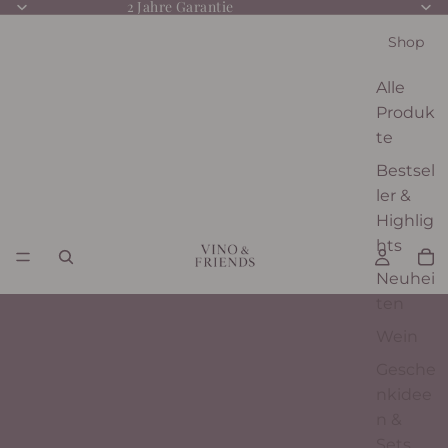
2 Jahre Garantie
Shop
Alle
Produk
te
Bestsel
ler &
Highlig
hts
Neuhei
ten
Wein
Gesche
nkidee
n &
Sets