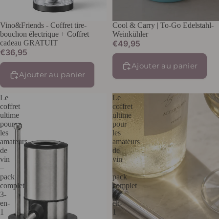
Vino&Friends - Coffret tire-
Cool & Carry | To-Go Edelstahl-
bouchon électrique + Coffret
Weinkühler
cadeau GRATUIT
€49,95
€36,95
Ajouter au panier
Ajouter au panier
Le
Le
coffret
coffret
ultime
ultime
pour
pour
les
les
amateurs
amateurs
de
de
vin
vin
–
–
pack
pack
complet
complet
3-
3-
en-
en-
1
1