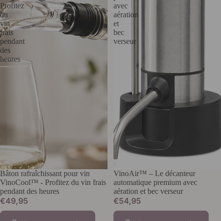
Profitez
avec
du
aération
vin
et
frais
bec
pendant
verseur
des
heures
Bâton rafraîchissant pour vin
VinoAir™ – Le décanteur
VinoCool™ - Profitez du vin frais
automatique premium avec
pendant des heures
aération et bec verseur
€49,95
€54,95