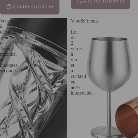
Ajouter au panier
Ajouter au panier
Verseur
Vino&Friends
à
-
décanter
Lot
Vino&Friends
de
-
2
Arôme
verres
maximal
à
en
vin
quelques
et
secondes
à
cocktail
en
acier
inoxydable