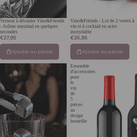
Verseur à décanter Vino&Friends
Vino&Friends - Lot de 2 verres à
- Arôme maximal en quelques
vin et à cocktail en acier
secondes
inoxydable
€27,95
€35,95
Ajouter au panier
Ajouter au panier
Freeze
Ensemble
&
d'accessoires
Cheers
pour
|
le
Edelstahl-
vin
Eiswürfel
de
Set
5
pièces
au
design
bouteille