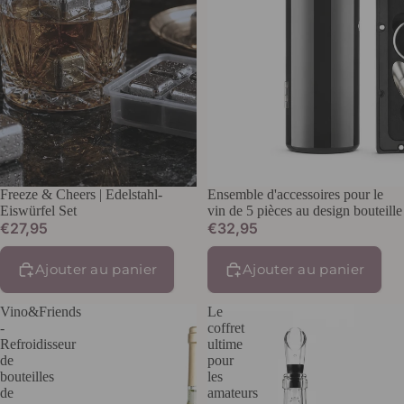
Freeze & Cheers | Edelstahl-
Ensemble d'accessoires pour le
Eiswürfel Set
vin de 5 pièces au design bouteille
€27,95
€32,95
Ajouter au panier
Ajouter au panier
Vino&Friends
Le
-
coffret
Refroidisseur
ultime
de
pour
bouteilles
les
de
amateurs