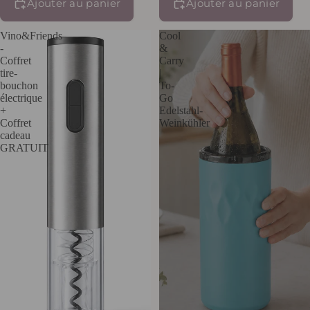
Ajouter au panier
Ajouter au panier
Vino&Friends
Cool
-
&
Coffret
Carry
tire-
|
bouchon
To-
électrique
Go
+
Edelstahl-
Coffret
Weinkühler
cadeau
GRATUIT