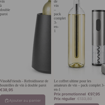
vin
de
à
vin
double
–
paroi
pack
complet
3-
en-
1
Vino&Friends - Refroidisseur de
Promotion
Le coffret ultime pour les
bouteilles de vin à double paroi
amateurs de vin – pack complet 3-
€38,95
en-1
Prix promotionnel
€97,95
Prix régulier
€133,80
Ajouter au panier