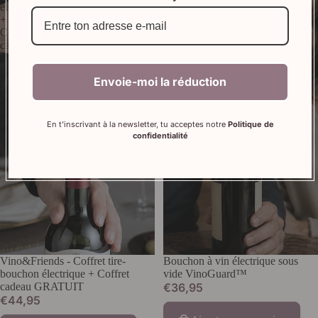
électrique
vide
+
VinoGuard™
Coffret
cadeau
GRATUIT
Envoie-moi la réduction
En t’inscrivant à la newsletter, tu acceptes notre
Politique de
confidentialité
Vino&Friends - Coffret tire-
Bouchon à vin électrique sous
bouchon électrique + Coffret
vide VinoGuard™
cadeau GRATUIT
€36,95
€44,95